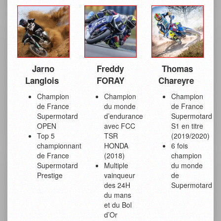
Jarno
Freddy
Thomas
Langlois
FORAY
Chareyre
Champion
Champion
Champion
de France
du monde
de France
Supermotard
d’endurance
Supermotard
OPEN
avec FCC
S1 en titre
Top 5
TSR
(2019/2020)
championnant
HONDA
6 fois
de France
(2018)
champion
Supermotard
Multiple
du monde
Prestige
vainqueur
de
des 24H
Supermotard
du mans
et du Bol
d’Or