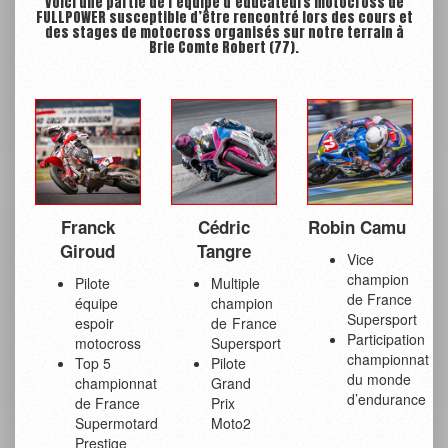
Voici une partie de l’équipe d’éducateurs motocross de
FULLPOWER susceptible d’être rencontré lors des cours et
des stages de motocross organisés sur notre terrain à
Brie Comte Robert (77).
Franck
Cédric
Robin Camu
Giroud
Tangre
Vice
champion
Pilote
Multiple
de France
équipe
champion
Supersport
espoir
de France
Participation
motocross
Supersport
championnat
Top 5
Pilote
du monde
championnat
Grand
d’endurance
de France
Prix
Supermotard
Moto2
Prestige