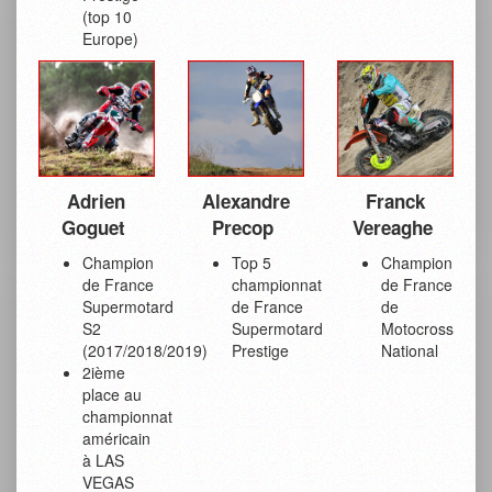
(top 10
Europe)
Adrien
Alexandre
Franck
Goguet
Precop
Vereaghe
Champion
Top 5
Champion
de France
championnat
de France
Supermotard
de France
de
S2
Supermotard
Motocross
(2017/2018/2019)
Prestige
National
2ième
place au
championnat
américain
à LAS
VEGAS